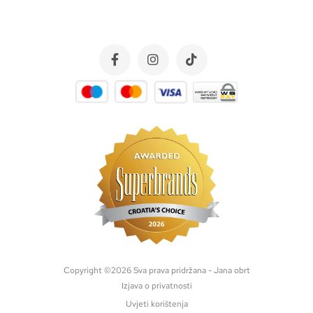
Copyright ©
2026
Sva prava pridržana - Jana obrt
Izjava o privatnosti
Uvjeti korištenja