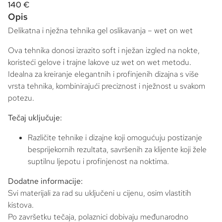
140 €
Opis
Delikatna i nježna tehnika gel oslikavanja –
wet on wet
Ova tehnika donosi izrazito soft i nježan izgled na nokte,
koristeći gelove i trajne lakove uz
wet on wet
metodu.
Idealna za kreiranje elegantnih i profinjenih dizajna s više
vrsta tehnika, kombinirajući preciznost i nježnost u svakom
potezu.
Tečaj uključuje:
Različite tehnike i dizajne koji omogućuju postizanje
besprijekornih rezultata, savršenih za klijente koji žele
suptilnu ljepotu i profinjenost na noktima.
Dodatne informacije:
Svi materijali za rad su uključeni u cijenu, osim vlastitih
kistova.
Po završetku tečaja, polaznici dobivaju međunarodno