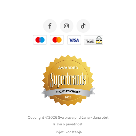
Copyright ©
2026
Sva prava pridržana - Jana obrt
Izjava o privatnosti
Uvjeti korištenja