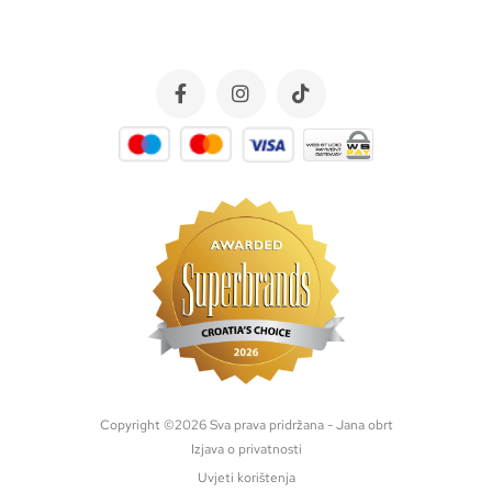
Copyright ©
2026
Sva prava pridržana - Jana obrt
Izjava o privatnosti
Uvjeti korištenja