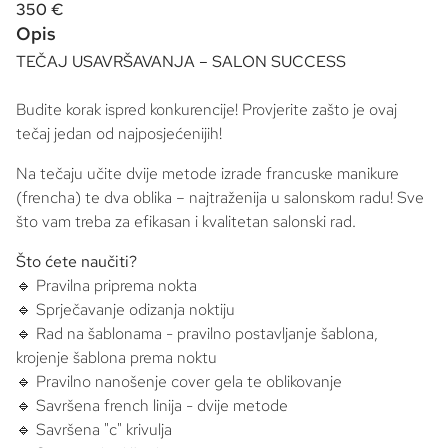
350 €
Opis
TEČAJ USAVRŠAVANJA – SALON SUCCESS
Budite korak ispred konkurencije! Provjerite zašto je ovaj
tečaj jedan od najposjećenijih!
Na tečaju učite dvije metode izrade francuske manikure
(frencha) te dva oblika – najtraženija u salonskom radu! Sve
što vam treba za efikasan i kvalitetan salonski rad.
Što ćete naučiti?
🔹 Pravilna priprema nokta
🔹 Sprječavanje odizanja noktiju
🔹 Rad na šablonama - pravilno postavljanje šablona,
krojenje šablona prema noktu
🔹 Pravilno nanošenje cover gela te oblikovanje
🔹 Savršena french linija - dvije metode
🔹 Savršena "c" krivulja