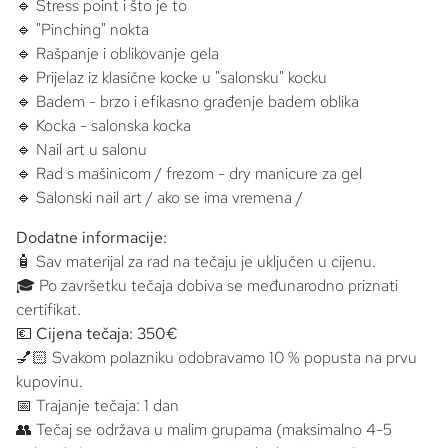
🔹 Stress point i što je to
🔹 "Pinching" nokta
🔹 Rašpanje i oblikovanje gela
🔹 Prijelaz iz klasične kocke u "salonsku" kocku
🔹 Badem - brzo i efikasno građenje badem oblika
🔹 Kocka - salonska kocka
🔹 Nail art u salonu
🔹 Rad s mašinicom / frezom - dry manicure za gel
🔹 Salonski nail art / ako se ima vremena /
Dodatne informacije:
🧴 Sav materijal za rad na tečaju je uključen u cijenu.
🎓 Po završetku tečaja dobiva se međunarodno priznati
certifikat.
💶
Cijena tečaja: 350€
💅🏻 Svakom polazniku odobravamo 10 % popusta na prvu
kupovinu.
📅 Trajanje tečaja: 1 dan
👥 Tečaj se održava u malim grupama (maksimalno 4-5