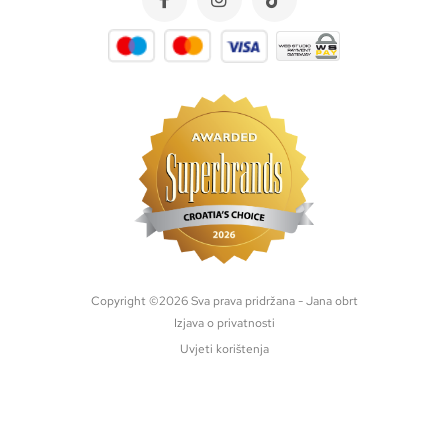
Copyright ©
2026
Sva prava pridržana - Jana obrt
Izjava o privatnosti
Uvjeti korištenja