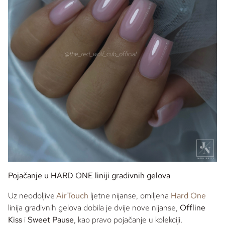
Pojačanje u HARD ONE liniji gradivnih gelova
Uz neodoljive
AirTouch
ljetne nijanse, omiljena
Hard One
linija gradivnih gelova dobila je dvije nove nijanse,
Offline
Kiss
i
Sweet Pause
, kao pravo pojačanje u kolekciji.