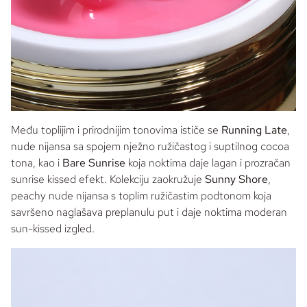
Među toplijim i prirodnijim tonovima ističe se
Running Late
,
nude
nijansa sa spojem nježno ružičastog i suptilnog
cocoa
tona, kao i
Bare Sunrise
koja noktima daje lagan i prozračan
sunrise kissed
efekt. Kolekciju zaokružuje
Sunny Shore
,
peachy nude
nijansa s toplim ružičastim podtonom koja
savršeno naglašava preplanulu put i daje noktima moderan
sun
-
kissed
izgled.