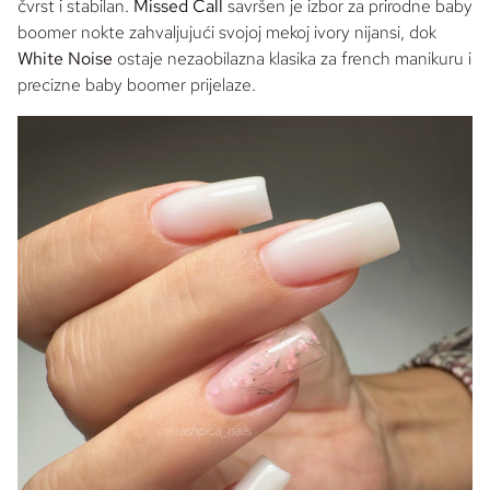
čvrst i stabilan.
Missed Call
savršen je izbor za prirodne
baby
boomer
nokte zahvaljujući svojoj mekoj
ivory
nijansi, dok
White Noise
ostaje nezaobilazna klasika za
french
manikuru i
precizne
baby boomer
prijelaze.