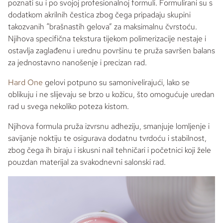
poznati su i po svojoj profesionalnoj formuli. Formulirani su s
dodatkom akrilnih čestica zbog čega pripadaju skupini
takozvanih “brašnastih gelova” za maksimalnu čvrstoću.
Njihova specifična tekstura tijekom polimerizacije nestaje i
ostavlja zaglađenu i urednu površinu te pruža savršen balans
za jednostavno nanošenje i precizan rad.
Hard One
gelovi potpuno su samonivelirajući, lako se
oblikuju i ne slijevaju se brzo u kožicu, što omogućuje uredan
rad u svega nekoliko poteza kistom.
Njihova formula pruža izvrsnu adheziju, smanjuje lomljenje i
savijanje noktiju te osigurava dodatnu tvrdoću i stabilnost,
zbog čega ih biraju i iskusni
nail
tehničari i početnici koji žele
pouzdan materijal za svakodnevni salonski rad.