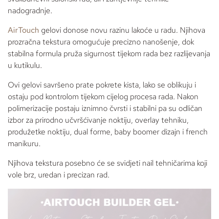
nadogradnje.
AirTouch
gelovi donose novu razinu lakoće u radu. Njihova
prozračna tekstura omogućuje precizno nanošenje, dok
stabilna formula pruža sigurnost tijekom rada bez razlijevanja
u kutikulu.
Ovi gelovi savršeno prate pokrete kista, lako se oblikuju i
ostaju pod kontrolom tijekom cijelog procesa rada. Nakon
polimerizacije postaju iznimno čvrsti i stabilni pa su odličan
izbor za prirodno učvršćivanje noktiju,
overlay
tehniku,
produžetke noktiju,
dual forme
,
baby boomer
dizajn i
french
manikuru.
Njihova tekstura posebno će se svidjeti
nail
tehničarima koji
vole brz, uredan i precizan rad.