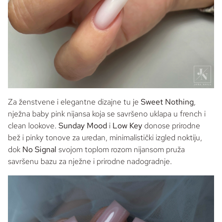
Za ženstvene i elegantne dizajne tu je
Sweet Nothing
,
nježna
baby pink
nijansa koja se savršeno uklapa u
french
i
clean lookove
.
Sunday Mood
i
Low Key
donose prirodne
bež i
pinky
tonove za uredan, minimalistički izgled noktiju,
dok
No Signal
svojom toplom rozom nijansom pruža
savršenu bazu za nježne i prirodne nadogradnje.