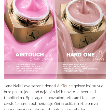
Jana Nails
i ove sezone donosi
AirTouch
gelove koji su vrlo
brzo postali jedan od najzanimljivijih noviteta među
nail
tehničarima. Spoj lagane, prozračne teksture i iznimne
čvrstoće nakon polimerizacije čini ih odličnim izborom za
svakodnevni salonski rad, ali i zahtjevnije tehnike