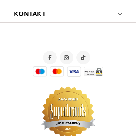
KONTAKT
×
Želite li od Nails Jane zaprimiti odlične ponude i