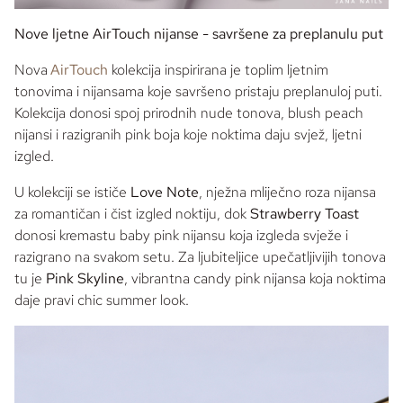
Nove ljetne AirTouch nijanse - savršene za preplanulu put
Nova
AirTouch
kolekcija inspirirana je toplim ljetnim
tonovima i nijansama koje savršeno pristaju preplanuloj puti.
Kolekcija donosi spoj prirodnih
nude
tonova,
blush peach
nijansi i razigranih
pink
boja koje noktima daju svjež, ljetni
izgled.
U kolekciji se ističe
Love Note
, nježna mliječno roza nijansa
za romantičan i čist izgled noktiju, dok
Strawberry Toast
donosi kremastu
baby pink
nijansu koja izgleda svježe i
razigrano na svakom setu. Za ljubiteljice upečatljivijih tonova
tu je
Pink Skyline
, vibrantna
candy pink
nijansa koja noktima
daje pravi
chic summer look
.